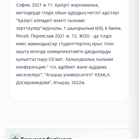
София, 2021 ж 11. Қазіргі жарнамалық
мәтіндерде тілдік ойын құрудың негізгі әдістері
"Қазіргі әлемдегі өзекті ғылыми
зерттеулер"журналы, 1 шығарылым (69), 6 бөлім,
Ресей, Переяслав 2021 ж. 12. ЖОО - да тілдік
емес мамандықтар студенттерінің орыс тілін
оқыту кезінде коммуникативтік дағдыларды
қалыптастыру-Сб.мат. Халықаралық ғылыми
конференция-" тіл, әдебиет және аударма
мәселелері", "Атырау университеті" КЕАҚ.Х.
Досмұхамедова", Атырау, 2022ж.