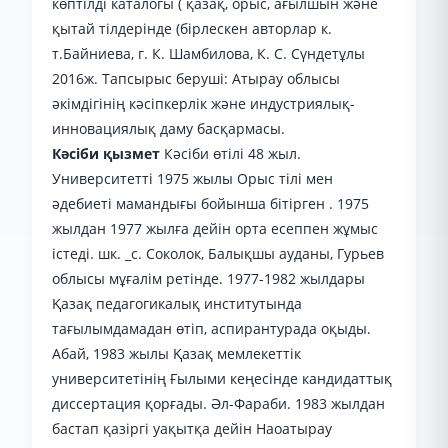
көптілді каталогы ( қазақ, орыс, ағылшын және
қытай тілдерінде (бірлескен авторлар к.
т.Байниева, г. К. Шамбилова, К. С. Сүндетұлы
2016ж. Тапсырыс беруші: Атырау облысы
әкімдігінің кәсіпкерлік және индустриялық-
инновациялық даму басқармасы.
Кәсіби қызмет
Кәсіби өтілі 48 жыл.
Университетті 1975 жылы Орыс тілі мен
әдебиеті мамандығы бойынша бітірген . 1975
жылдан 1977 жылға дейін орта есеппен жұмыс
істеді. шк. _с. Соколок, Балықшы ауданы, Гурьев
облысы мұғалім ретінде. 1977-1982 жылдары
Қазақ педагогикалық институтында
тағылымдамадан өтіп, аспирантурада оқыды.
Абай, 1983 жылы Қазақ мемлекеттік
университетінің Ғылыми кеңесінде кандидаттық
диссертация қорғады. Әл-Фараби. 1983 жылдан
бастап қазіргі уақытқа дейін Наоатырау