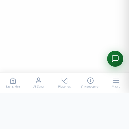
Басты бет
AI-Sana
Platonus
Университет
Мәзір