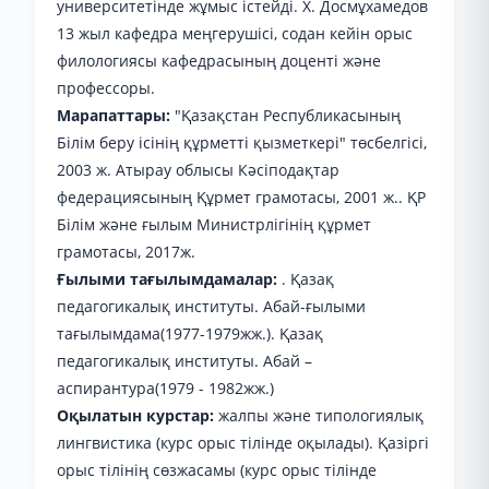
университетінде жұмыс істейді. Х. Досмұхамедов
13 жыл кафедра меңгерушісі, содан кейін орыс
филологиясы кафедрасының доценті және
профессоры.
Марапаттары:
"Қазақстан Республикасының
Білім беру ісінің құрметті қызметкері" төсбелгісі,
2003 ж. Атырау облысы Кәсіподақтар
федерациясының Құрмет грамотасы, 2001 ж.. ҚР
Білім және ғылым Министрлігінің құрмет
грамотасы, 2017ж.
Ғылыми тағылымдамалар:
. Қазақ
педагогикалық институты. Абай-ғылыми
тағылымдама(1977-1979жж.). Қазақ
педагогикалық институты. Абай –
аспирантура(1979 - 1982жж.)
Оқылатын курстар:
жалпы және типологиялық
лингвистика (курс орыс тілінде оқылады). Қазіргі
орыс тілінің сөзжасамы (курс орыс тілінде