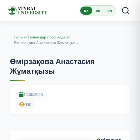
KZ
RU
EN
/
/
Ғылым
Ғалымдар профилдері
Өмірзақова Анастасия Жұматқызы
Өмірзақова Анастасия
Жұматқызы
12.06.2025
550
Өмірзақов