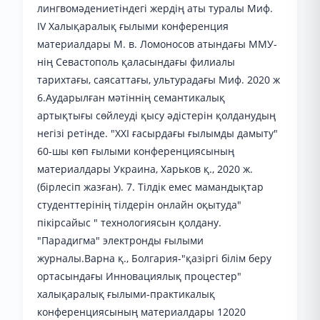
лингвомәдениетіндегі жердің аты туралы Миф.
IV Халықаралық ғылыми конференция
материалдары М. в. Ломоносов атындағы ММУ-
нің Севастополь қаласындағы филиалы
тарихтағы, саясаттағы, ультурадағы Миф. 2020 ж
6.Аударылған мәтіннің семантикалық
артықтығы сөйлеуді қысу әдістерін қолданудың
негізі ретінде. "ХХІ ғасырдағы ғылымды дамыту"
60-шы көп ғылыми конференциясының
материалдары Украина, Харьков қ., 2020 ж.
(бірлесіп жазған). 7. Тілдік емес мамандықтар
студенттерінің тілдерін онлайн оқытуда"
пікірсайыс " технологиясын қолдану.
"Парадигма" электронды ғылыми
журналы.Варна қ., Болгария-"қазіргі білім беру
ортасындағы Инновациялық процестер"
халықаралық ғылыми-практикалық
конференциясының материалдары 12020