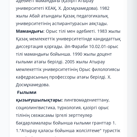
әдебиеті мамандығы (қазіргі Атырау
университеті КЕАҚ. Х. Досмұхамедова). 1982
жылы Абай атындағы Қазақ педагогикалық
университетінің аспирантурасын аяқтады.
Мамандығы
: Орыс тілі мен әдебиеті. 1983 жылы
Қазақ мемлекеттік университетінде кандидаттық
диссертация қорғады. Әл-Фараби 10.02.01-орыс
тілі мамандығы бойынша. 1990 жылы доцент
ғылыми атағы берілді. 2005 жылы Атырау
мемлекеттік университетінің Орыс филологиясы
кафедрасының профессоры атағы берілді. Х.
Досмұхамедова.
Ғылыми
қызығушылықтары:
лингвомәдениеттану,
социолингвистика, түркология, қазіргі орыс
тілінің сөзжасамы Іргелі зерттеулер
бағдарламалары бойынша ғылыми гранттар 1.
1."Атырау қаласы бойынша жолсілтеме" туристік