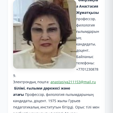
а Анастасия
Жұматқызы
профессор,
филология
ғылымдарын
ың
кандидаты,
доцент.
Байланыс
телефоны:
+7701230878
9.
Электрондық пошта:
anastasiya211153@mail.ru
Білімі, ғылыми дәрежесі және
атағы
Профессор, филология ғылымдарының
кандидаты, доцент. 1975 жылы Гурьев
педагогикалық институтын бітірді. Орыс тілі мен