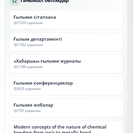
Танымал бөлімдер
Ғылыми кітапхана
1520 қаралым
Ғылым департаменті
1392 қаралым
«Хабаршы» ғылыми журналы
1246 қаралым
Ғылыми конференциялар
820 қаралым
Ғылыми жобалар
795 қаралым
Modern concepts of the nature of chemical
bonding: from ionic to metallic bond