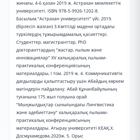
жинағы, 4-6 қазан 2019 ж. Астрахан мемлекеттік
университеті. ISBN 978-5-9926-1202-8.
Басылым."Астрахан университеті" үйі, 2019.
(бірлесіп жазған) 3.Көптілді мәдени ортадағы
түркілердің тұжырымдамалық қасиеттері.
Студенттер, магистранттар, PhD
докторанттардың "жастар, ғылым және
инновациялар" XV халықаралық ғылыми-
практикалық конференциясының
материалдары, І том. 2019 ж. 4. Коммуникативтік
дағдыларды қалыптастыру үшін Абайдың көркем
мәтіндерін пайдалану. Абай Құнанбайұлының
туғанына 175 жыл толуына орай
"Мыңжылдықтар сынығындағы Лингвистика
және әдебиеттану" халықаралық ғылыми-
практикалық конференциясының
материалдары. Атырау университеті КЕАҚ.Х.
Досмұхамедова.2020ж. 5. Орыс