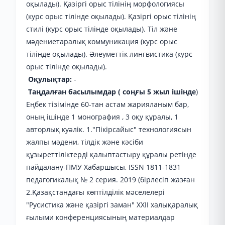
оқылады). Қазіргі орыс тілінің морфологиясы
(курс орыс тілінде оқылады). Қазіргі орыс тілінің
стилі (курс орыс тілінде оқылады). Тіл және
мәдениетаралық коммуникация (курс орыс
тілінде оқылады). Әлеуметтік лингвистика (курс
орыс тілінде оқылады).
Оқулықтар:
-
Таңдалған басылымдар ( соңғы 5 жыл ішінде
)
Еңбек тізімінде 60-тан астам жарияланым бар,
оның ішінде 1 монография , 3 оқу құралы, 1
авторлық куәлік. 1."Пікірсайыс" технологиясын
жалпы мәдени, тілдік және кәсіби
құзыреттіліктерді қалыптастыру құралы ретінде
пайдалану-ПМУ Хабаршысы, ISSN 1811-1831
педагогикалық № 2 серия. 2019 (бірлесіп жазған
2.Қазақстандағы көптілділік мәселелері
"Русистика және қазіргі заман" XXII халықаралық
ғылыми конференциясының материалдар