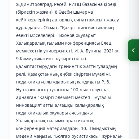
ж.Димитровград, Ресей. РИНЦ базасына кіреді.
(бірлесіп жазған). 8.Әдеби шығарма
кейіпкерлерінің авторлық сипаттамасын жасау
құралдары . Сб.мат. "Қазіргі лингвистиканың
өзекті мәселелері: Тихонов оқулары"
Халықаралық ғылыми конференциясы Елец
мемлекеттік университеті. И. А. Бунина. 2021 ж.
9.Коммуникативті құзыреттілікті
қалыптастырудағы тренингтік жаттығулардың
рөлі. Қазақстанның еңбек сіңірген мұғалімі,
педагогика ғылымдарының кандидаты Р. б.
Нұртазинаның туғанына 100 жыл толуына
арналған "Қазіргі әлемдегі мектеп - мұғалім -
инновация" атты алғашқы халықаралық
педагогикалық оқулары аясындағы
Халықаралық ғылыми-практикалық
конференция материалдары. 10. Шындықтың
мәдени маңызы. "Болгар русистикасы" журналы-