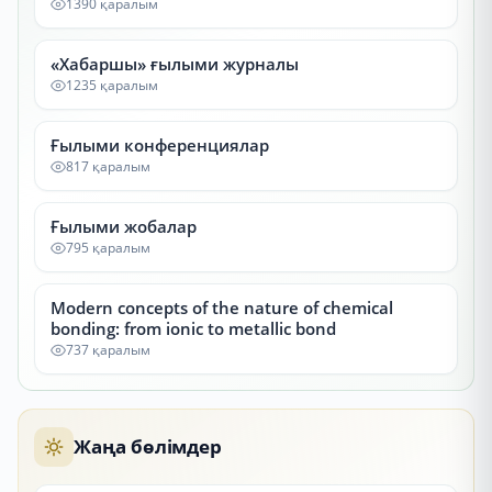
1390 қаралым
«Хабаршы» ғылыми журналы
1235 қаралым
Ғылыми конференциялар
817 қаралым
Ғылыми жобалар
795 қаралым
Modern concepts of the nature of chemical
bonding: from ionic to metallic bond
737 қаралым
Жаңа бөлімдер