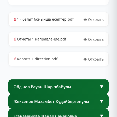
📄
1 - бағыт бойынша есептер.pdf
👁️ Открыть
📄
Отчеты 1 направление.pdf
👁️ Открыть
📄
Reports 1 direction.pdf
👁️ Открыть
Әбдінов Рауан Шәріпбайұлы
▼
Жексенов Махамбет Кұдайбергенұлы
▼
Есенаманова Жанар Санаковна
▼