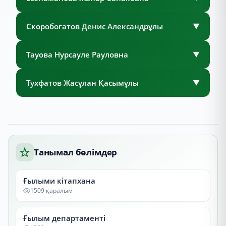
Скоробогатов Денис Александрұлы
▼
Тауова Нурсауле Рауловна
▼
Тухфатов Жасұлан Қасымұлы
▼
Танымал бөлімдер
Ғылыми кітапхана
1509 қаралым
Ғылым департаменті