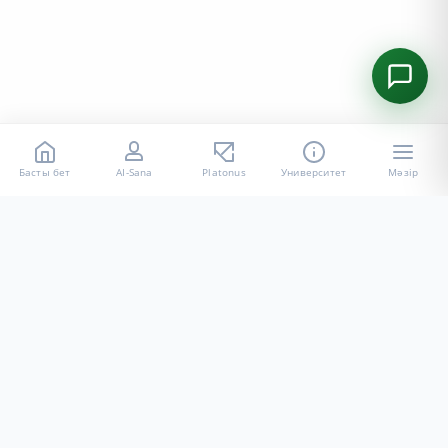
Басты бет
AI-Sana
Platonus
Университет
Мәзір
«Халел Досмұхамедов атындағы АУ» КЕ АҚ ресми интернет
ресурсы