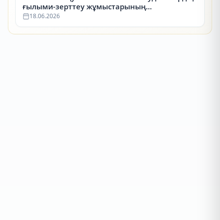
ғылыми-зерттеу жұмыстарының
республикалық конкурсының (СҒЗЖ)
18.06.2026
жүлдегерлері