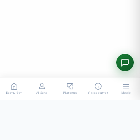
Басты бет
AI-Sana
Platonus
Университет
Мәзір