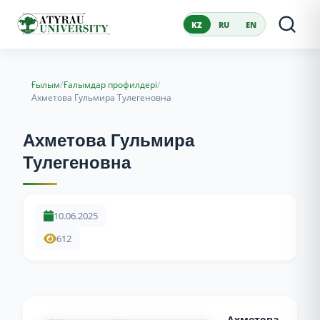
KZ
RU
EN
/
/
Ғылым
Ғалымдар профилдері
Ахметова Гульмира Тулегеновна
Ахметова Гульмира
Тулегеновна
10.06.2025
612
Ахметова