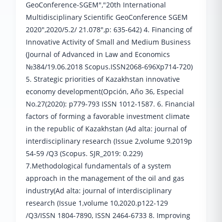
GeoConference-SGEM","20th International
Multidisciplinary Scientific GeoConference SGEM
2020",2020/5.2/ 21.078",р: 635-642) 4. Financing of
Innovative Activity of Small and Medium Business
(Journal of Advanced in Law and Economics
№384/19.06.2018 Scopus.ISSN2068-696Хр714-720)
5. Strategic priorities of Kazakhstan innovative
economy development(Opción, Año 36, Especial
No.27(2020): р779-793 ISSN 1012-1587. 6. Financial
factors of forming a favorable investment climate
in the republic of Kazakhstan (Ad alta: journal of
interdisciplinary research (Issue 2,volume 9,2019р
54-59 /Q3 (Scopus. SJR_2019: 0.229)
7.Methodological fundamentals of a system
approach in the management of the oil and gas
industry(Ad alta: journal of interdisciplinary
research (Issue 1,volume 10,2020.р122-129
/Q3/ISSN 1804-7890, ISSN 2464-6733 8. Improving