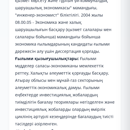
қызмет көрсету және тұрғын үй-коммуналдық
шаруашылық экономикасы" мамандығы,
"инженер-экономист" біліктілігі. 2004 жылы
08.00.05 - Экономика және халық
шаруашылығын басқару (қызмет салалары мен
салалары бойынша) мамандығы бойынша
экономика ғылымдарының кандидаты ғылыми
дәрежесін алу үшін диссертация қорғады.
Ғылыми қызығушылықтары:
Ғылыми
мүдделер саласы-экономиканы мемлекеттік
реттеу, Халықты әлеуметтік қорғауды басқару,
Атырау облысы мен мұнай-газ секторының
әлеуметтік-экономикалық дамуы. Ғылыми
еңбектерде инвестициялық жобалардың
тиімділігін бағалау теориялары негізделген және
инвестициялық жобаларды олардың өмірлік
циклінің әртүрлі кезеңдерінде бағалаудың тиісті
тәсілдері әзірленген.