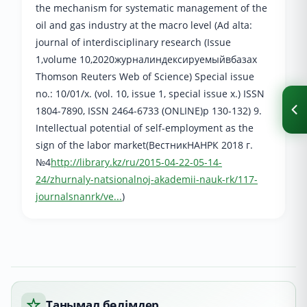
the mechanism for systematic management of the
oil and gas industry at the macro level (Ad alta:
journal of interdisciplinary research (Issue
1,volume 10,2020журналиндексируемыйвбазах
Thomson Reuters Web of Science) Special issue
no.: 10/01/x. (vol. 10, issue 1, special issue x.) ISSN
1804-7890, ISSN 2464-6733 (ONLINE)р 130-132) 9.
Intellectual potential of self-employment as the
sign of the labor market(ВестникНАНРК 2018 г.
№4
http://library.kz/ru/2015-04-22-05-14-
24/zhurnaly-natsionalnoj-akademii-nauk-rk/117-
journalsnanrk/ve...
)
Танымал бөлімдер