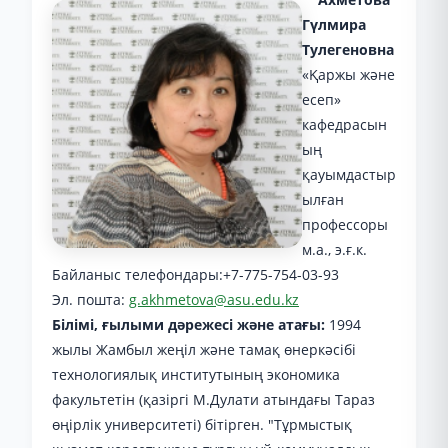
Гүлмира
Тулегеновна
«Қаржы және
есеп»
кафедрасын
ың
қауымдастыр
ылған
профессоры
м.а., э.ғ.к.
Байланыс телефондары:+7-775-754-03-93
Эл. пошта:
g.akhmetova@asu.edu.kz
Білімі, ғылыми дәрежесі және атағы:
1994
жылы Жамбыл жеңіл және тамақ өнеркәсібі
технологиялық институтының экономика
факультетін (қазіргі М.Дулати атындағы Тараз
өңірлік университеті) бітірген. "Тұрмыстық