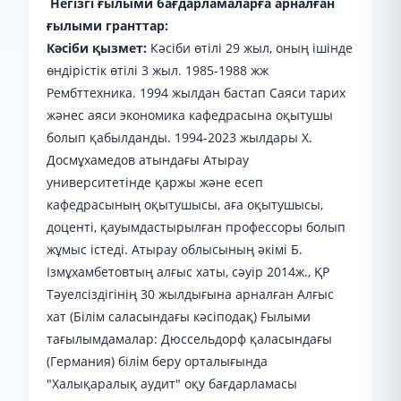
Негізгі ғылыми бағдарламаларға арналған
ғылыми гранттар:
Кәсіби қызмет:
Кәсіби өтілі 29 жыл, оның ішінде
өндірістік өтілі 3 жыл. 1985-1988 жж
Рембттехника. 1994 жылдан бастап Саяси тарих
жәнес аяси экономика кафедрасына оқытушы
болып қабылданды. 1994-2023 жылдары Х.
Досмұхамедов атындағы Атырау
университетінде қаржы және есеп
кафедрасының оқытушысы, аға оқытушысы,
доценті, қауымдастырылған профессоры болып
жұмыс істеді. Атырау облысының әкімі Б.
Ізмұхамбетовтың алғыс хаты, сәуір 2014ж., ҚР
Тәуелсіздігінің 30 жылдығына арналған Алғыс
хат (Білім саласындағы кәсіподақ) Ғылыми
тағылымдамалар: Дюссельдорф қаласындағы
(Германия) білім беру орталығында
"Халықаралық аудит" оқу бағдарламасы