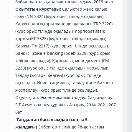
бойынша халықаралық тағылымдама 2013 жыл.
Оқытатын курстары:
Салықтар және салық
салу (NN 3324) (курс орыс тілінде оқылады),
Қаржы нарықтары және делдалдары (FRP 3226)
(курс орыс тілінде оқылады), Корпоративтік
қаржы (KF 3325) (курс орыс тілінде оқылады),
Қаржы (Fin 2217) (курс орыс тілінде оқылады),
Банк ісі және e-banking (bdeb 3229) (курс орыс
тілінде оқылады), Қаржылық менеджмент (FM
3230) (курс орыс тілінде оқылады), Қаржылық
талдау (жоғары деңгей) (курс орыс тілінде
оқылады), Инвестициялық талдау және бизнесті
жоспарлау) (курс орыс тілінде оқылады).
Оқулықтар: Экономикалық талдау; Сақтандыру:
Г.Т.Ахметова оқу құралы.- Атырау, 2014, 2021-267
бет
Таңдалған басылымдар (соңғы 5
жылдағы)
Еңбектер тізімінде 78-ден астам