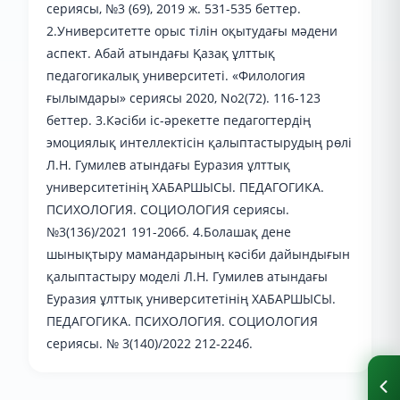
сериясы, №3 (69), 2019 ж. 531-535 беттер.
2.Университетте орыс тілін оқытудағы мәдени
аспект. Абай атындағы Қазақ ұлттық
педагогикалық университеті. «Филология
ғылымдары» сериясы 2020, No2(72). 116-123
беттер. 3.Кәсіби іс-әрекетте педагогтердің
эмоциялық интеллектісін қалыптастырудың рөлі
Л.Н. Гумилев атындағы Еуразия ұлттық
университетінің ХАБАРШЫСЫ. ПЕДАГОГИКА.
ПСИХОЛОГИЯ. СОЦИОЛОГИЯ сериясы.
№3(136)/2021 191-206б. 4.Болашақ дене
шынықтыру мамандарының кәсіби дайындығын
қалыптастыру моделі Л.Н. Гумилев атындағы
Еуразия ұлттық университетінің ХАБАРШЫСЫ.
ПЕДАГОГИКА. ПСИХОЛОГИЯ. СОЦИОЛОГИЯ
сериясы. № 3(140)/2022 212-224б.