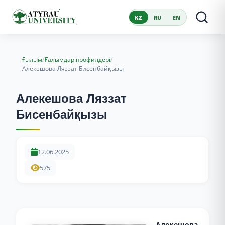
KZ
RU
EN
/
/
Ғылым
Ғалымдар профилдері
Алекешова Ляззат Бисенбайқызы
Алекешова Ляззат
Бисенбайқызы
12.06.2025
575
Алекешова