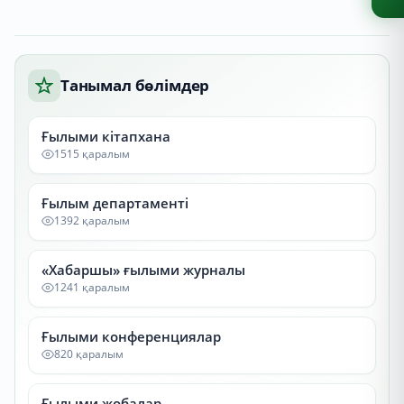
Танымал бөлімдер
Ғылыми кітапхана
1515 қаралым
Ғылым департаменті
1392 қаралым
«Хабаршы» ғылыми журналы
1241 қаралым
Ғылыми конференциялар
820 қаралым
Ғылыми жобалар