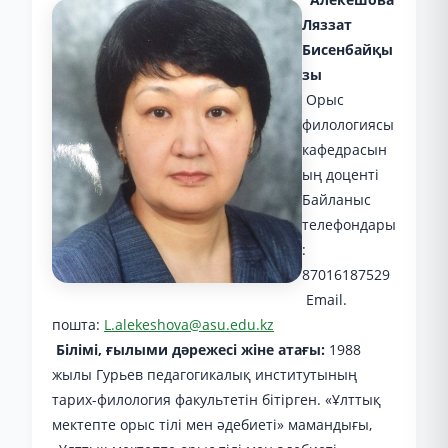
Ляззат
Бисенбайқы
зы
Орыс
филологиясы
кафедрасын
ың доценті
Байланыс
телефондары
:
87016187529
Email.
пошта:
L.alekeshova@asu.edu.kz
Білімі, ғылыми дәрежесі жіне атағы:
1988
жылы Гурьев педагогикалық институтының
тарих-филология факультетін бітірген. «Ұлттық
мектепте орыс тілі мен әдебиеті» мамандығы,