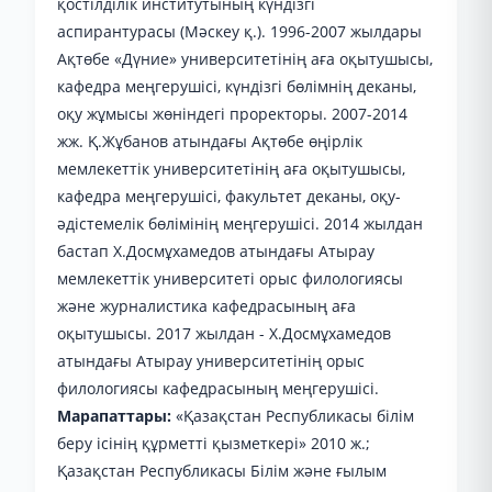
қостілділік институтының күндізгі
аспирантурасы (Мәскеу қ.). 1996-2007 жылдары
Ақтөбе «Дүние» университетінің аға оқытушысы,
кафедра меңгерушісі, күндізгі бөлімнің деканы,
оқу жұмысы жөніндегі проректоры. 2007-2014
жж. Қ.Жұбанов атындағы Ақтөбе өңірлік
мемлекеттік университетінің аға оқытушысы,
кафедра меңгерушісі, факультет деканы, оқу-
әдістемелік бөлімінің меңгерушісі. 2014 жылдан
бастап Х.Досмұхамедов атындағы Атырау
мемлекеттік университеті орыс филологиясы
және журналистика кафедрасының аға
оқытушысы. 2017 жылдан - Х.Досмұхамедов
атындағы Атырау университетінің орыс
филологиясы кафедрасының меңгерушісі.
Марапаттары:
«Қазақстан Республикасы білім
беру ісінің құрметті қызметкері» 2010 ж.;
Қазақстан Республикасы Білім және ғылым