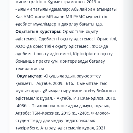
министрлігінің Құрмет грамотасы 2019 ж.
Ғылыми тағылымдамалар: Абылай хан атындағы
Kaз УMO және МЯ және MЯ РУМС мүшесі тіл-
әдебиет мұғалімдерін даярлау бағытында.
Оқытатын курстары:
Орыс тілін оқыту
әдістемесі, Әдебиетті оқыту әдістемесі, Орыс тілі,
ЖОО-да орыс тілін оқыту әдістемесі, ЖОО-да
әдебиетті оқыту әдістемесі, Кіріктірілген оқыту
бойынша практикум, Критериалды бағалау
технологиясы
Оқулықтар:
-Оқушылардың оқу-зерттеу
қызметі, - Ақтөбе, 2009, -61б. -Сыныптан тыс
жұмыстарды ұйымдастыру және өткізу бойынша
әдістемелік құрал, - Ақтөбе. И.П.Жанәділов, 2010,
-403б. - Психология және адам дамуы, оқулық,
Ақтөбе: ТБИ-Көкжиек, 2015 ж., -240с. Филолог-
студенттерді дайындау педагогикалық
тәжірибеге, Атырау, әдістемелік құрал, 2021,