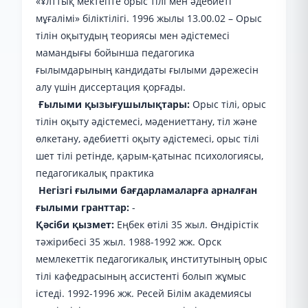
«Ұлттық мектепте орыс тілі мен әдебиеті
мұғалімі» біліктілігі. 1996 жылы 13.00.02 – Орыс
тілін оқытудың теориясы мен әдістемесі
мамандығы бойынша педагогика
ғылымдарының кандидаты ғылыми дәрежесін
алу үшін диссертация қорғады.
Ғылыми қызығушылықтары:
Орыс тілі, орыс
тілін оқыту әдістемесі, мәдениеттану, тіл және
өлкетану, әдебиетті оқыту әдістемесі, орыс тілі
шет тілі ретінде, қарым-қатынас психологиясы,
педагогикалық практика
Негізгі ғылыми бағдарламаларға арналған
ғылыми гранттар:
-
Қәсіби қызмет:
Еңбек өтілі 35 жыл. Өндірістік
тәжірибесі 35 жыл. 1988-1992 жж. Орск
мемлекеттік педагогикалық институтының орыс
тілі кафедрасының ассистенті болып жұмыс
істеді. 1992-1996 жж. Ресей Білім академиясы