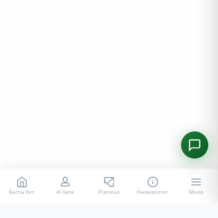
Басты бет
AI-Sana
Platonus
Университет
Мәзір