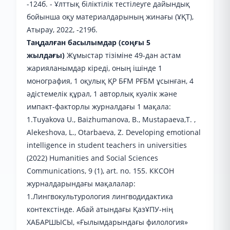
-124б. - Ұлттық біліктілік тестілеуге дайындық
бойынша оқу материалдарының жинағы (ҰҚТ),
Атырау, 2022, -219б.
Таңдалған басылымдар (соңғы 5
жылдағы)
Жұмыстар тізіміне 49-дан астам
жарияланымдар кіреді, оның ішінде 1
монография, 1 оқулық ҚР БҒМ РҒБМ ұсынған, 4
әдістемелік құрал, 1 авторлық куәлік және
импакт-факторлы журналдағы 1 мақала:
1.Tuyakova U., Baizhumanova, B., Mustapaeva,T. ,
Alekeshova, L., Otarbaeva, Z. Developing emotional
intelligence in student teachers in universities
(2022) Humanities and Social Sciences
Communications, 9 (1), art. no. 155. ККСОН
журналдарындағы мақалалар:
1.Лингвокультурология лингводидактика
контекстінде. Абай атындағы ҚазҰПУ-нің
ХАБАРШЫСЫ, «Ғылымдарындағы филология»