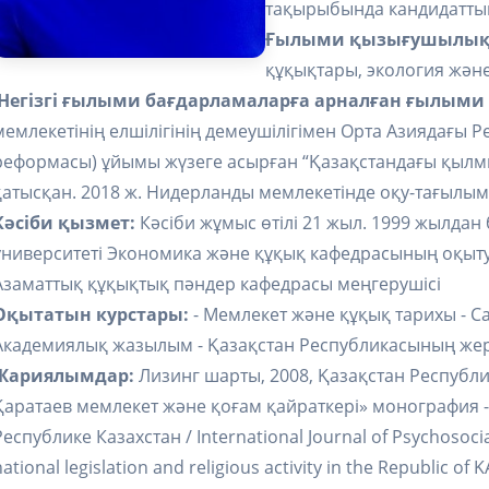
тақырыбында кандидаттық
Ғылыми қызығушылық
құқықтары, экология және
Негізгі ғылыми бағдарламаларға арналған ғылыми 
мемлекетінің елшілігінің демеушілігімен Орта Азиядағы P
реформасы) ұйымы жүзеге асырған “Қазақстандағы қылм
қатысқан. 2018 ж. Нидерланды мемлекетінде оқу-тағылы
Кәсіби қызмет:
Кәсіби жұмыс өтілі 21 жыл. 1999 жылдан
университеті Экономика және құқық кафедрасының оқыт
Азаматтық құқықтық пәндер кафедрасы меңгерушісі
Оқытатын курстары:
- Мемлекет және құқық тарихы - Са
Академиялық жазылым - Қазақстан Республикасының же
Жариялымдар:
Лизинг шарты, 2008, Қазақстан Республ
Қаратаев мемлекет және қоғам қайраткері» монография 
Республике Казахстан / International Journal of Psychosocial 
national legislation and religious activity in the Republic o