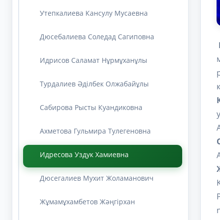
Утепкалиева Кансулу Мусаевна
Дюсебалиева Соледад Сагиповна
Идрисов Саламат Нұрмұханұлы
Турдалиев Әділбек Олжабайұлы
Сабирова Рысты Куандиковна
Ахметова Гульмира Тулегеновна
Идресова Уздук Хамиевна
Дюсегалиев Мухит Жоламанович
Жұмамұхамбетов Жәңгірхан