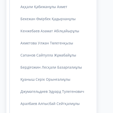
Аққали Қабижанұлы Ахмет
Бекежан Өмірбек Қадырханұлы
Кенжебаев Азамат Абілқайырұлы
Ахметова Улжан Төлегенқызы
Сапанов Сайпулла Жұмабайұлы
Бердіғожин Лесқали Базарғалиұлы
Қуаныш Серік Орынғалиұлы
Джумагельдиев Эдуард Тулегенович
Аралбаев Алпысбай Сейтқалиұлы