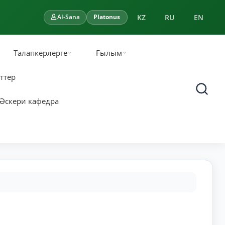
KZ
RU
EN
AI-Sana
Platonus
Талапкерлерге
Ғылым
ттер
Әскери кафедра