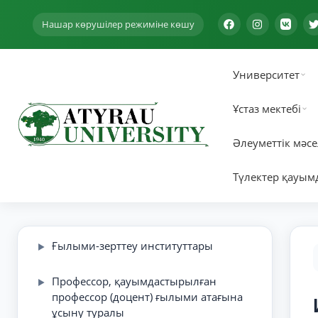
Нашар көрушілер режиміне көшу
Ғылыми кітапхана
▶
Университет
Ғылым департаменті
▶
Ұстаз мектебі
«Хабаршы» ғылыми журналы
Әлеуметтік мәсе
Ғылыми-техникалық кеңес
Түлектер қауым
Жетекші ғылыми мектептер
▶
Ғылыми-зерттеу институттары
▶
Профессор, қауымдастырылған
▶
профессор (доцент) ғылыми атағына
ұсыну туралы