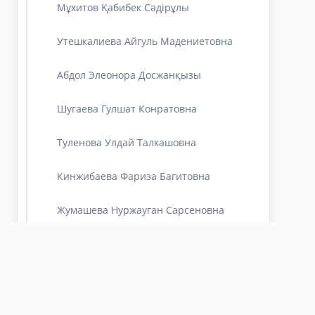
Мұхитов Қабибек Сәдірұлы
Утешкалиева Айгуль Мадениетовна
Абдол Элеонора Досжанқызы
Шугаева Гулшат Конратовна
Туленова Улдай Талкашовна
Кинжибаева Фариза Багитовна
Жумашева Нуржауган Сарсеновна
Дутбаева Сәуле Сергоқызы
Кенжебаева Жарқын Есеновна
Елеуова Айгүл Сергейқызы