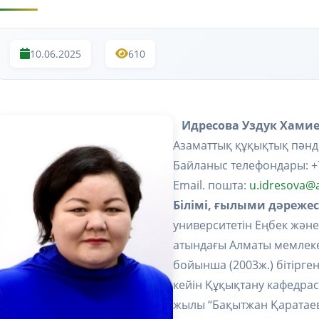
10.06.2025
610
Идресова Уздук Хами
Азаматтық құқықтық пән
Байланыс телефондары: +
Email. пошта:
u.idresova@
Білімі, ғылыми дәрежес
университетін Еңбек және
атындағы Алматы мемлеке
бойынша (2003ж.) бітірге
кейін Құқықтану кафедра
жылы “Бақытжан Қаратаев