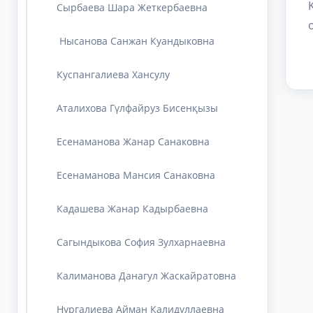
Cырбаева Шара Жеткербаевна
Нысанова Санжан Куандыковна
Куспангалиева Хансулу
Аталихова Гүлфайруз Бисенқызы
Есенаманова Жанар Санаковна
Есенаманова Мансия Санаковна
Кадашева Жанар Кадырбаевна
Сагындыкова София Зулхарнаевна
Калиманова Данагул Жаскайратовна
Нургалиева Айман Калидуллаевна