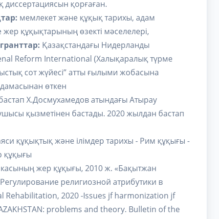
 диссертациясын қорғаған.
тар:
мемлекет және құқық тарихы, адам
 жер құқықтарының өзекті мәселелері,
гранттар:
Қазақстандағы Нидерланды
enal Reform International (Халықаралық түрме
ыстық сот жүйесі” атты ғылыми жобасына
мдамасынан өткен
 бастап Х.Досмухамедов атындағы Атырау
ушысы қызметінен бастады. 2020 жылдан бастап
яси құқықтық және ілімдер тарихы - Рим құқығы -
р құқығы
икасының жер құқығы, 2010 ж. «Бақытжан
-Регулирование религиозной атрибутики в
Rehabilitation, 2020 -Issues jf harmonization jf
f KAZAKHSTAN: problems and theory. Bulletin of the