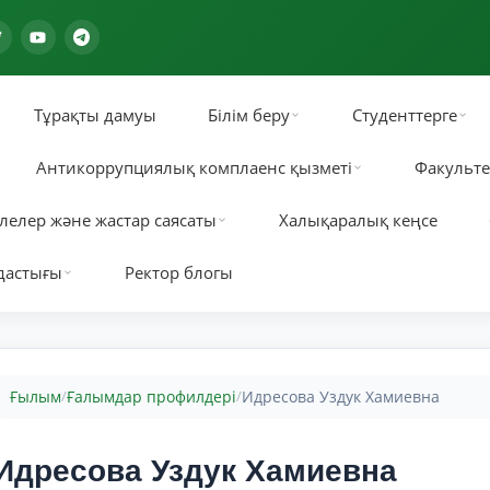
Тұрақты дамуы
Білім беру
Студенттерге
Антикоррупциялық комплаенс қызметі
Факульте
лелер және жастар саясаты
Халықаралық кеңсе
дастығы
Ректор блогы
Ғылым
Ғалымдар профилдері
Идресова Уздук Хамиевна
/
/
Идресова Уздук Хамиевна