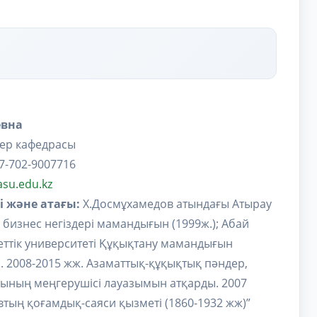
евна
дер кафедрасы
7-702-9007716
asu.edu.kz
і және атағы:
Х.Досмұхамедов атындағы Атырау
 бизнес негіздері мамандығын (1999ж.); Абай
ттік университеті Құқықтану мамандығын
н. 2008-2015 жж. Азаматтық-құқықтық пәндер,
сының меңгерушісі лауазымын атқарды. 2007
тың қоғамдық-саяси қызметі (1860-1932 жж)”