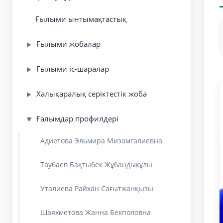
Ғылыми ынтымақтастық
Ғылыми жобалар
▶
Ғылыми іс-шаралар
▶
Халықаралық серіктестік жоба
▶
Ғалымдар профилдері
▼
Адиетова Эльмира Мизамгалиевна
Таубаев Бақтыбек Жұбандыкұлы
Уталиева Райхан Сағытжанқызы
Шаяхметова Жанна Бекполовна