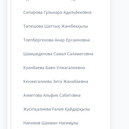
Сапарова Гульнара Адильбековна
Тапешова Шаттық Жанібекқызы
Тлепбергенова Анар Ерсаиновна
Шамшеденова Самал Саламатовна
Куанбаева Баян Улжагалиевна
Кенжегалиева Зита Жанабаевна
Ахметова Альфия Сабитовна
Жүсіпқалиева Ғалия Қайдарқызы
Нағимов Шахман Нағимұлы