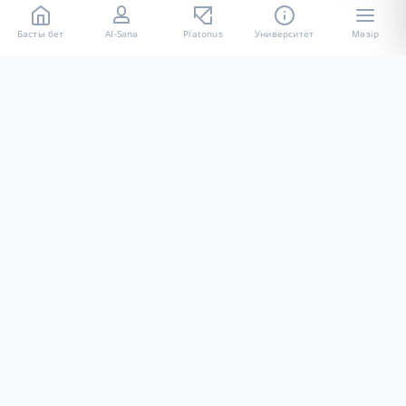
Басты бет
AI-Sana
Platonus
Университет
Мәзір
«Халел Досмұхамедов атындағы АУ» КЕ АҚ ресми интернет
ресурсы