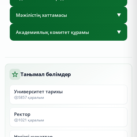
Мәжілістің хаттамасы
▼
Академиялық комитет құрамы
▼
Танымал бөлімдер
Университет тарихы
5857 қаралым
Ректор
1021 қаралым
Негізгі құжаттар