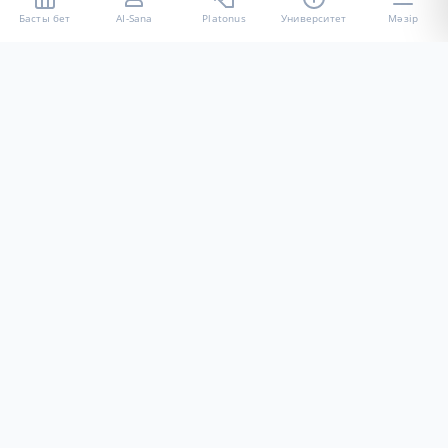
Басты бет
AI-Sana
Platonus
Университет
Мәзір
«Халел Досмұхамедов атындағы АУ» КЕ АҚ ресми интернет
ресурсы
Талапкерлерге