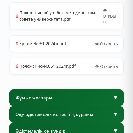
👁️
Положение об учебно-методическом
📄
Откры
совете университета.pdf
ть
📄
Ереже №051 2024ж.pdf
👁️ Открыть
📄
Положение-№051 2024г.pdf
👁️ Открыть
Жұмыс жоспары
▼
Оқу-әдістемелік кеңесінің құрамы
▼
Әдістемелік он күндік
▼