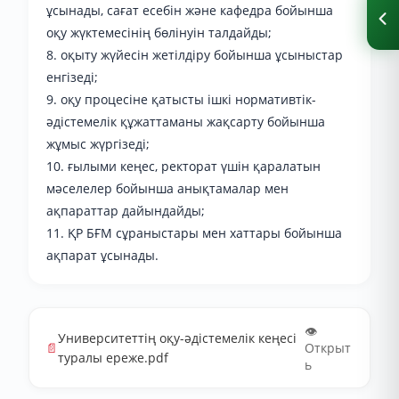
ұсынады, сағат есебін және кафедра бойынша
оқу жүктемесінің бөлінуін талдайды;
8. оқыту жүйесін жетілдіру бойынша ұсыныстар
енгізеді;
9. оқу процесіне қатысты ішкі нормативтік-
әдістемелік құжаттаманы жақсарту бойынша
жұмыс жүргізеді;
10. ғылыми кеңес, ректорат үшін қаралатын
мәселелер бойынша анықтамалар мен
ақпараттар дайындайды;
11. ҚР БҒМ сұраныстары мен хаттары бойынша
ақпарат ұсынады.
👁️
Университеттің оқу-әдістемелік кеңесі
📄
Открыт
туралы ереже.pdf
ь