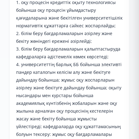
1. оқу процесін кредиттік оқыту технологиясы
бойынша оқу процесін ұйымдастыру
қағидаларына және бекітілген университетішілік
нормативтік құжаттарға сәйкес жоспарлайды;
2. білім беру бағдарламаларын әзірлеу және
бекіту жөніндегі ережені әзірлейді;
3. білім беру бағдарламаларын қалыптастыруда
кафедраларға әдістемелік көмек көрсетеді;
4. университеттің барлық ББ бойынша элективті
пәндер каталогын келісім алу және бекітуге
дайындау бойынша; жұмыс оқу жоспарларын
әзірлеу және бекітуге дайындау бойынша; оқыту
нысандары мен курстары бойынша
академиялық күнтізбенің жобаларын және оқу
жылына арналған оқу процесінің кестелерін
жасау және бекіту бойынша жұмысты
үйлестіреді; кафедраларда оқу құжаттамасының
болуын тексеру: жұмыс оқу бағдарламалары