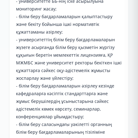
- университетте ББ-нің іске асырылуына
мониторинг жасау;
- білім беру бағдарламаларын қалыптастыру
және бекіту бойынша ішкі нормативтік
құжаттаманы әзірлеу;
- университеттің білім беру бағдарламаларын
жүзеге асырғанда білім беру қызметін жүргізу
құқығын беретін мемлекеттік лицензияға, ҚР
МЖМБС және университет ректоры бекіткен ішкі
құжаттарға сәйкес оқу-әдістемелік жұмысты
жоспарлау және үйлестіру;
- білім беру бағдарламаларын әзірлеу кезінде
кафедраларға кәсіптік стандарттарға және
жұмыс берушілердің ұсыныстарына сәйкес
әдістемелік көмек көрсету, семинарлар,
конференциялар ұйымдастыру;
- білім беру саласындағы уәкілетті органның
білім беру бағдарламаларының тізіліміне