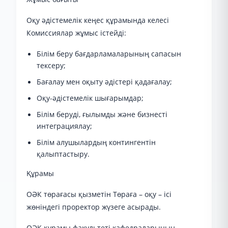
Оқу әдістемелік кеңес құрамында келесі
Комиссиялар жұмыс істейді:
Білім беру бағдарламаларының сапасын
тексеру;
Бағалау мен оқыту әдістері қадағалау;
Оқу-әдістемелік шығарымдар;
Білім беруді, ғылымды және бизнесті
интеграциялау;
Білім алушылардың контингентін
қалыптастыру.
Құрамы
ОӘК төрағасы қызметін Төраға – оқу – ісі
жөніндегі проректор жүзеге асырады.
ОӘК құрамы факультеті кафедраларының,