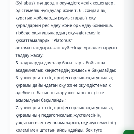
(Syllabus), пәндердің оқу-әдістемелік кешендері,
әдістемелік нұсқаулар және т. б., сондай-ақ
курстық жобаларды (жұмыстарды), оқу
құралдарын ресімдеу және орындау бойынша,
тізбеде оқытушылардың оқу-әдістемелік
құжаттамаларды "Platonus"
автоматтандырылған жүйесінде орналастыруын
талдау жасау;
5. кадрларды даярлау бағыттары бойынша
академиялық кеңестердің жұмысын бақылайды;
6. университеттің профессорлық-оқытушылық
құрамы дайындаған оқу және оқу-әдістемелік
әдебиетті басып шығару жоспарының іске
асырылуын бақылайды;
7. университеттің профессорлық-оқытушылық
құрамының педагогикалық жүктемесінің
уақытын есептеу нормаларын, оқу жүктемесінің
көлемі мен штатын айқындайды, бекітуге