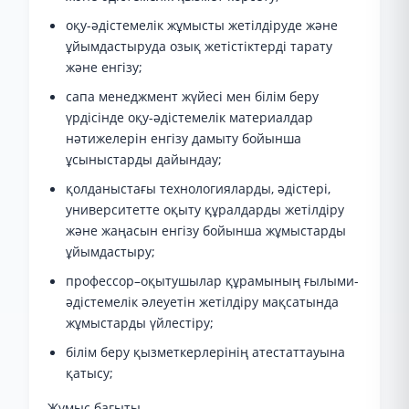
оқу-әдістемелік жұмысты жетілдіруде және
ұйымдастыруда озық жетістіктерді тарату
және енгізу;
сапа менеджмент жүйесі мен білім беру
үрдісінде оқу-әдістемелік материалдар
нәтижелерін енгізу дамыту бойынша
ұсыныстарды дайындау;
қолданыстағы технологияларды, әдістері,
университетте оқыту құралдарды жетілдіру
және жаңасын енгізу бойынша жұмыстарды
ұйымдастыру;
профессор–оқытушылар құрамының ғылыми-
әдістемелік әлеуетін жетілдіру мақсатында
жұмыстарды үйлестіру;
білім беру қызметкерлерінің атестаттауына
қатысу;
Жұмыс бағыты