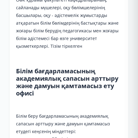
сайланады мүшелері, оқу бөлімшелерінің
басшылары, оқу - әдістемелік жұмыстарды
атқаратын білім бөлімдерінің бастықтары және
жоғары білім берудің педагогикасы мен жоғары
білім әдістемесі бар өзге университет
қызметкерлері. Тізім тіркелген
Білім бағдарламасының
академиялық сапасын арттыру
және дамуын қамтамасыз ету
офисі
Білім беру бағдарламасының академиялық
сапасын арттыру және дамуын қамтамасыз
етудегі кеңсенің міндеттері: