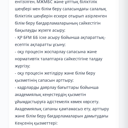
енгізілген, МЖМБС және ұлттық біліктілік
шеңбері мен білім беру саласындағы салалық
біліктілік шеңберін ескере отырып әзірленген
білім беру бағдарламаларының сәйкестігін
бақылауды жүзеге асыру;
- ҚР БҒМ ББ іске асыру бойынша ақпараттық-
есептік ақпаратты ұсыну;
- оқу процесін жоспарлау сапасына және
нормативтік талаптарға сәйкестігіне талдау
жүргізу;
- оқу процесін жетілдіру және білім беру
қызметінің сапасын арттыру;
- кадрларды даярлау бағыттары бойынша
академиялық кеңестердің қызметін
ұйымдастыруға әдістемелік көмек көрсету.
Академиялық сапаны қамтамасыз ету, арттыру
және білім беру бағдарламаларын дамытудағы
Кеңсенің қызметтері: