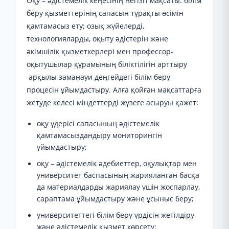
Оқу – әдістемелік кеңесінің негізгі мақсаты: білім
беру қызметтерінің сапасын тұрақты өсімін
қамтамасыз ету; озық жүйелерді,
технологияларды, оқыту әдістерін және
әкімшілік қызметкерлері мен профессор-
оқытушылар құрамының біліктілігін арттыру
арқылы заманауи деңгейдегі білім беру
процесін ұйымдастыру. Алға қойған мақсаттарға
жетуде келесі міндеттерді жүзеге асыруы қажет:
оқу үдерісі сапасының әдістемелік
қамтамасыздандыру мониторингін
ұйымдастыру;
оқу – әдістемелік әдебиеттер, оқулықтар мен
университет баспасының жарияланған басқа
да материалдарды жариялау үшін жоспарлау,
сараптама ұйымдастыру және ұсыныс беру;
университеттегі білім беру үрдісін жетілдіру
және әдістемелік қызмет көрсету;