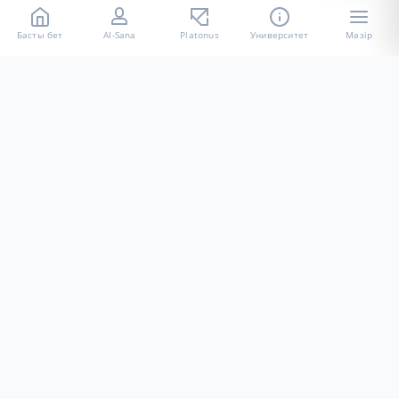
Басты бет
AI-Sana
Platonus
Университет
Мәзір
«Халел Досмұхамедов атындағы АУ» КЕ АҚ ресми интернет
ресурсы