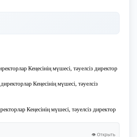
иректорлар
Кеңесінің
мүшесі
,
тәуелсіз
директор
,
д
иректорлар
Кеңесінің
мүшесі
,
тәуелсіз
иректорлар
Кеңесінің
мүшесі
,
тәуелсіз
директор
👁️ Открыть