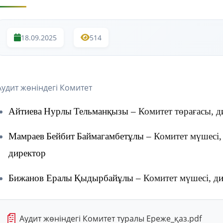
18.09.2025
514
Аудит жөніндегі Комитет
Айтиева
Нурлы
Тельманқызы
–
Комитет
төрағасы
,
д
Мамраев
Бейбит
Баймагамбетұлы
–
Комитет
мүшесі
директор
Бижанов
Ералы
Қыдырбайұлы
–
Комитет
мүшесі
,
д
📄
Аудит жөніндегі Комитет туралы Ереже_қаз.pdf