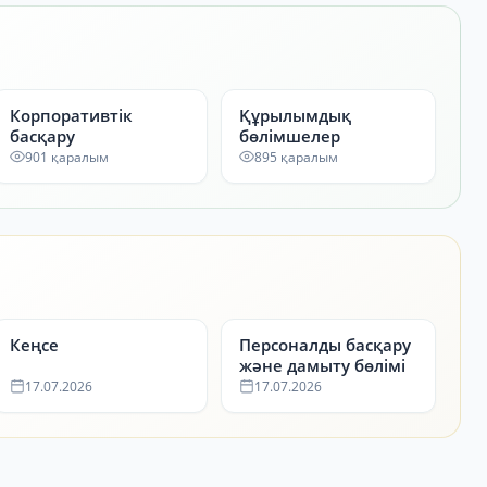
Корпоративтік
Құрылымдық
басқару
бөлімшелер
901 қаралым
895 қаралым
Кеңсе
Персоналды басқару
және дамыту бөлімі
17.07.2026
17.07.2026