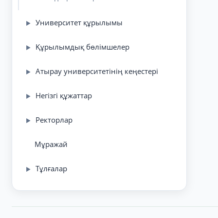
Университет құрылымы
▶
Құрылымдық бөлімшелер
▶
Атырау университетінің кеңестері
▶
Негізгі құжаттар
▶
Ректорлар
▶
Мұражай
Тұлғалар
▶