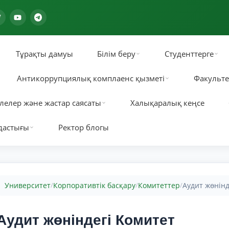
Тұрақты дамуы
Білім беру
Студенттерге
Антикоррупциялық комплаенс қызметі
Факульте
лелер және жастар саясаты
Халықаралық кеңсе
дастығы
Ректор блогы
Университет
Корпоративтік басқару
Комитеттер
Аудит жөнінд
/
/
/
Аудит жөніндегі Комитет