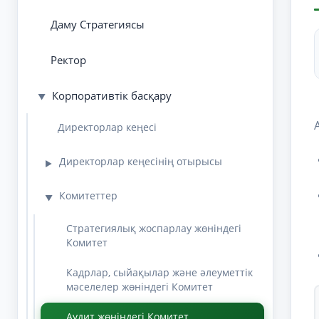
Даму Стратегиясы
Ректор
Корпоративтік басқару
▼
Директорлар кеңесі
Директорлар кеңесінің отырысы
▶
Комитеттер
▼
Стратегиялық жоспарлау жөніндегі
Комитет
Кадрлар, сыйақылар және әлеуметтік
мәселелер жөніндегі Комитет
Аудит жөніндегі Комитет