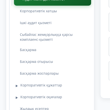
Корпоративтік хатшы
Ішкі аудит қызметі
Сыбайлас жемқорлыққа қарсы
комплаенс-қызметі
Басқарма
Басқарма отырысы
Басқарма жоспарлары
Корпоративтік құжаттар
▶
Корпоративтік оқиғалар
▶
Жылдық есептер