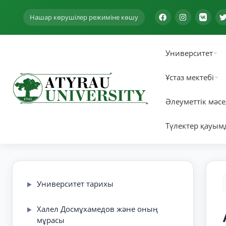
Нашар көрушілер режиміне көшу
Университет
Ұстаз мектебі
Әлеуметтік мәсе
Түлектер қауым
Университет тарихы
▶
Халел Досмұхамедов және оның
▶
мұрасы