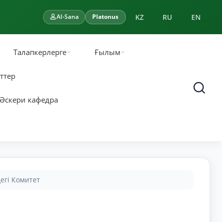
KZ
RU
EN
AI-Sana
Platonus
Талапкерлерге
Ғылым
ттер
Әскери кафедра
егі Комитет