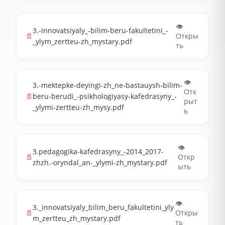
👁️
3.-innovatsiyaly_-bilim-beru-fakultetini_-
📄
Откры
_ylym_zertteu-zh_mystary.pdf
ть
👁️
3.-mektepke-deyingi-zh_ne-bastauysh-bilim-
Отк
📄
beru-berudi_-psikhologiyasy-kafedrasyny_-
рыт
_ylymi-zertteu-zh_mysy.pdf
ь
👁️
3.pedagogika-kafedrasyny_-2014_2017-
📄
Откр
zhzh.-oryndal_an-_ylymi-zh_mystary.pdf
ыть
👁️
3._innovatsiyaly_bilim_beru_fakultetini_yly
📄
Откры
m_zertteu_zh_mystary.pdf
ть