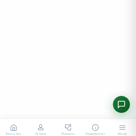
Басты бет
AI-Sana
Platonus
Университет
Мәзір