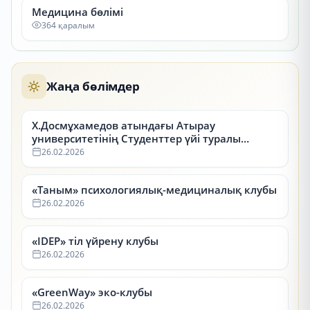
Медицина бөлімі
364 қаралым
Жаңа бөлімдер
Х.Досмұхамедов атындағы Атырау
университетінің Студенттер үйі туралы
ақпарат
26.02.2026
«Таным» психологиялық-медициналық клубы
26.02.2026
«IDEP» тіл үйрену клубы
26.02.2026
«GreenWay» эко-клубы
26.02.2026