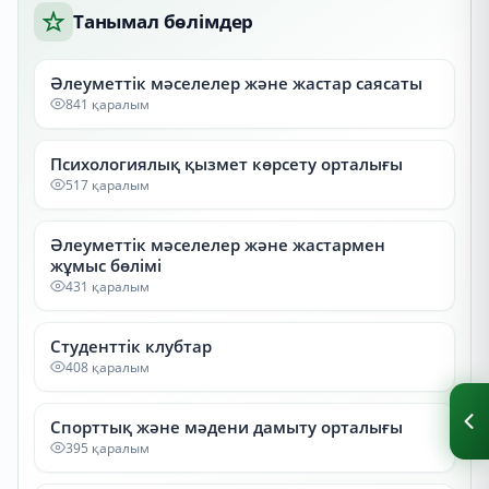
Танымал бөлімдер
Әлеуметтік мәселелер және жастар саясаты
841 қаралым
Психологиялық қызмет көрсету орталығы
517 қаралым
Әлеуметтік мәселелер және жастармен
жұмыс бөлімі
431 қаралым
Студенттік клубтар
408 қаралым
Спорттық және мәдени дамыту орталығы
395 қаралым