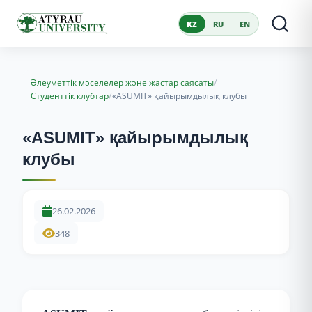
KZ
RU
EN
/
Әлеуметтік мәселелер және жастар саясаты
/
Студенттік клубтар
«ASUMIT» қайырымдылық клубы
«ASUMIT» қайырымдылық
клубы
26.02.2026
348