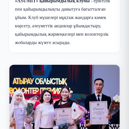
«ASUMIT» қайырымдылық клубы
- еріктілік
пен қайырымдылықты дамытуға бағытталған
ұйым. Клуб мүшелері мұқтаж жандарға көмек
көрсету, әлеуметтік акциялар ұйымдастыру,
қайырымдылық жәрмеңкелері мен волонтерлік
жобаларды жүзеге асырады.