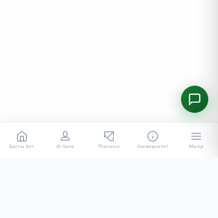
Басты бет
AI-Sana
Platonus
Университет
Мәзір