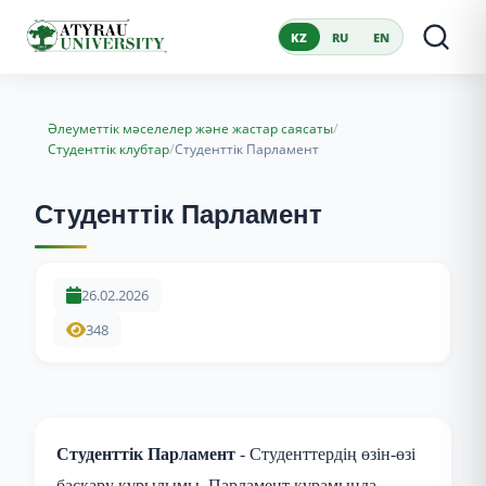
KZ
RU
EN
/
Әлеуметтік мәселелер және жастар саясаты
/
Студенттік клубтар
Студенттік Парламент
Студенттік Парламент
26.02.2026
348
Студенттік Парламент
- Студенттердің өзін-өзі
басқару құрылымы. Парламент құрамында