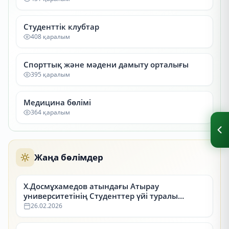
Студенттік клубтар
408 қаралым
Спорттық және мәдени дамыту орталығы
395 қаралым
Медицина бөлімі
364 қаралым
Жаңа бөлімдер
Х.Досмұхамедов атындағы Атырау
университетінің Студенттер үйі туралы
ақпарат
26.02.2026