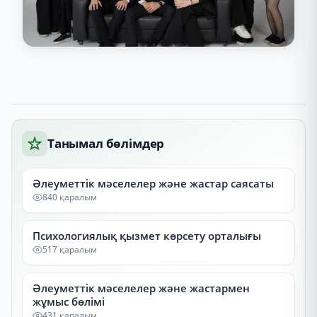
Танымал бөлімдер
Әлеуметтік мәселелер және жастар саясаты
840 қаралым
Психологиялық қызмет көрсету орталығы
517 қаралым
Әлеуметтік мәселелер және жастармен
жұмыс бөлімі
431 қаралым