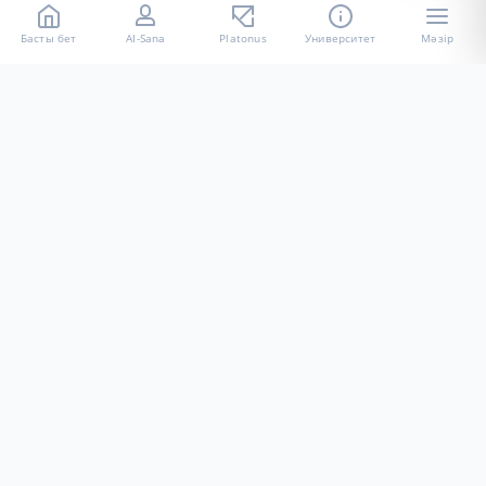
Басты бет
AI-Sana
Platonus
Университет
Мәзір
«Халел Досмұхамедов атындағы АУ» КЕ АҚ ресми интернет
ресурсы
Талапкерлерге