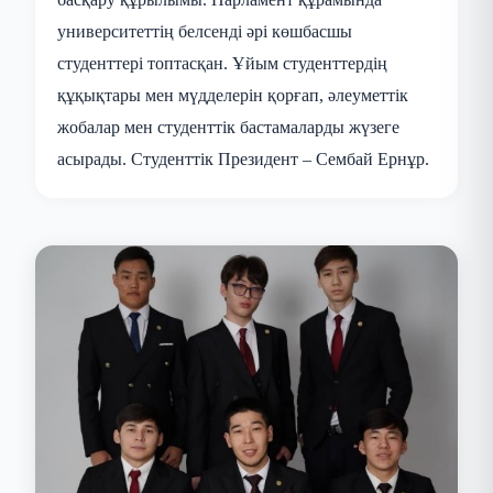
университеттің белсенді әрі көшбасшы
студенттері топтасқан. Ұйым студенттердің
құқықтары мен мүдделерін қорғап, әлеуметтік
жобалар мен студенттік бастамаларды жүзеге
асырады. Студенттік Президент – Сембай Ернұр.